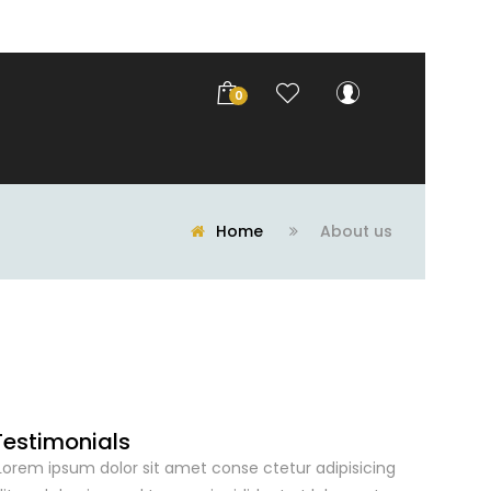
0
Home
About us
Testimonials
Lorem ipsum dolor sit amet conse ctetur adipisicing