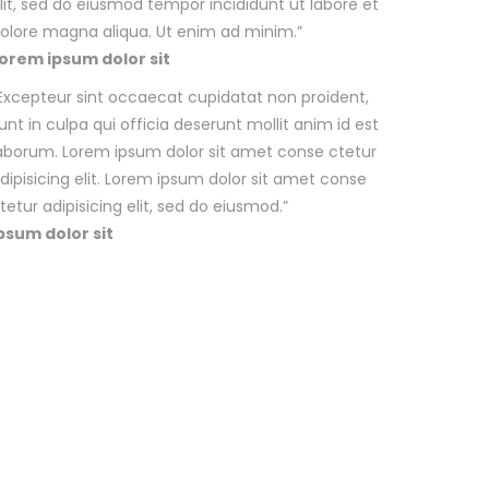
lit, sed do eiusmod tempor incididunt ut labore et
olore magna aliqua. Ut enim ad minim.
”
orem ipsum dolor sit
Excepteur sint occaecat cupidatat non proident,
unt in culpa qui officia deserunt mollit anim id est
aborum. Lorem ipsum dolor sit amet conse ctetur
dipisicing elit. Lorem ipsum dolor sit amet conse
tetur adipisicing elit, sed do eiusmod.
”
psum dolor sit