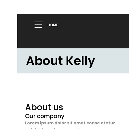
HOME
About Kelly
About us
Our company
Lorem ipsum dolor sit amet conse ctetur