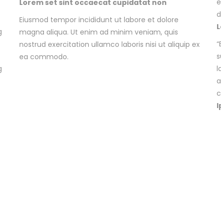
e
Lorem set sint occaecat cupidatat non
d
Eiusmod tempor incididunt ut labore et dolore
L
g
magna aliqua. Ut enim ad minim veniam, quis
“
nostrud exercitation ullamco laboris nisi ut aliquip ex
s
ea commodo.
g
l
a
c
I