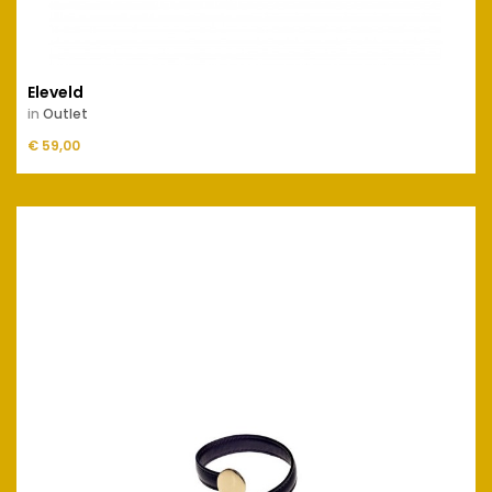
Eleveld
in
Outlet
Prijs
€ 59,00
IN WINKELMANDJE