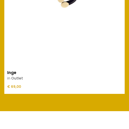
Inge
in
Outlet
Prijs
€ 69,00
IN WINKELMANDJE